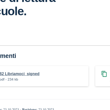
cuole.
menti
82 Libriamoci_signed
pdf - 234 kb
o:
Revisione:
23.10.2023
-
23.10.2023