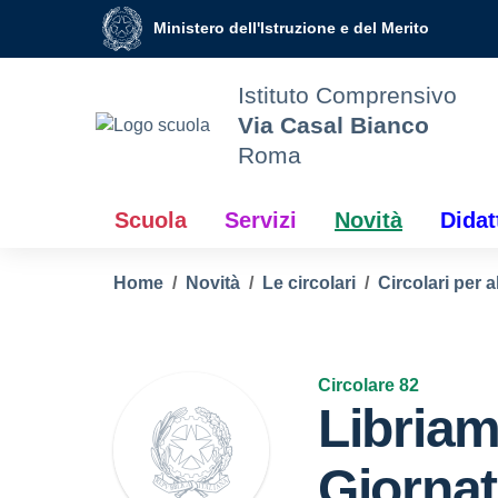
Vai ai contenuti
Vai al menu di navigazione
Vai al footer
Ministero dell'Istruzione e del Merito
Istituto Comprensivo
Via Casal Bianco
Roma
Scuola
Servizi
Novità
Didat
Home
Novità
Le circolari
Circolari per a
Circolare 82
Libriam
Giornat