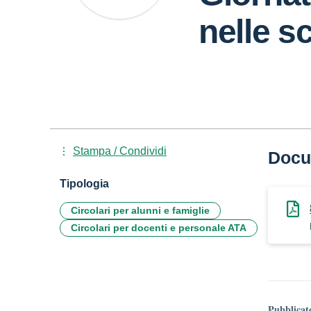
nelle s
Stampa / Condividi
Docu
Tipologia
Circolari per alunni e famiglie
Circolari per docenti e personale ATA
Pubblicat