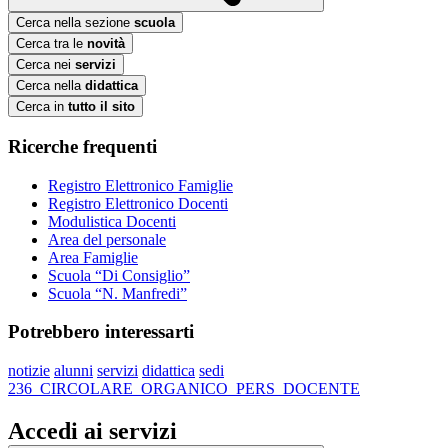
Cerca nella sezione
scuola
Cerca tra le
novità
Cerca nei
servizi
Cerca nella
didattica
Cerca in
tutto il sito
Ricerche frequenti
Registro Elettronico Famiglie
Registro Elettronico Docenti
Modulistica Docenti
Area del personale
Area Famiglie
Scuola “Di Consiglio”
Scuola “N. Manfredi”
Potrebbero interessarti
notizie
alunni
servizi
didattica
sedi
236_CIRCOLARE_ORGANICO_PERS_DOCENTE
Accedi ai servizi