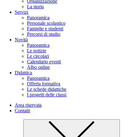
Organizzazione
La storia
Servizi
Panoramica
Personale scolastico
Famiglie e studenti
Percorsi di studio
Novità
Panoramica
Le notizie
Le circolari
Calendario eventi
Albo online
Didattica
Panoramica
Offerta formativa
Le schede didattiche
I progetti delle classi
Area riservata
Contatti