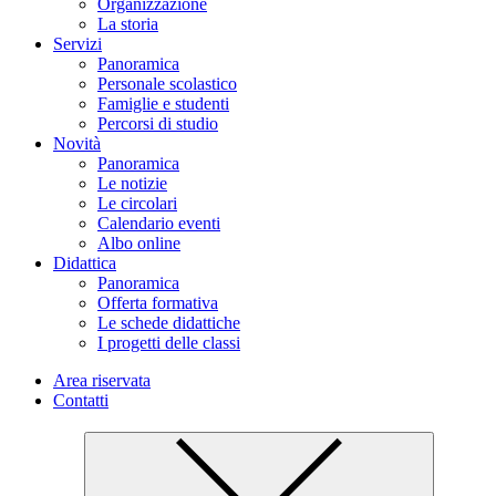
Organizzazione
La storia
Servizi
Panoramica
Personale scolastico
Famiglie e studenti
Percorsi di studio
Novità
Panoramica
Le notizie
Le circolari
Calendario eventi
Albo online
Didattica
Panoramica
Offerta formativa
Le schede didattiche
I progetti delle classi
Area riservata
Contatti