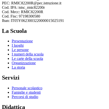
PEC: RMIC82200R@pec.istruzione.it
Cod. IPA: istsc_rmic82200r
Cod. Mecc: RMIC82200R
Cod. Fisc: 97198300580
Iban: IT05Y0623003220000015025191
La Scuola
Presentazione
I luoghi
Le persone
I numeri della scuola
Le carte della scuola
Organizzazione
La storia
Servizi
Personale scolastico
Famiglie e studenti
Percorsi di studio
Didattica