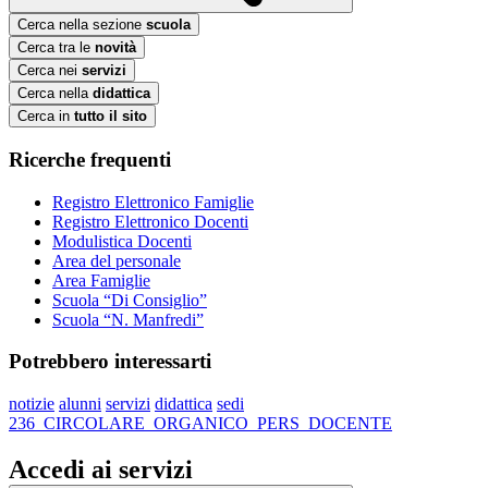
Cerca nella sezione
scuola
Cerca tra le
novità
Cerca nei
servizi
Cerca nella
didattica
Cerca in
tutto il sito
Ricerche frequenti
Registro Elettronico Famiglie
Registro Elettronico Docenti
Modulistica Docenti
Area del personale
Area Famiglie
Scuola “Di Consiglio”
Scuola “N. Manfredi”
Potrebbero interessarti
notizie
alunni
servizi
didattica
sedi
236_CIRCOLARE_ORGANICO_PERS_DOCENTE
Accedi ai servizi