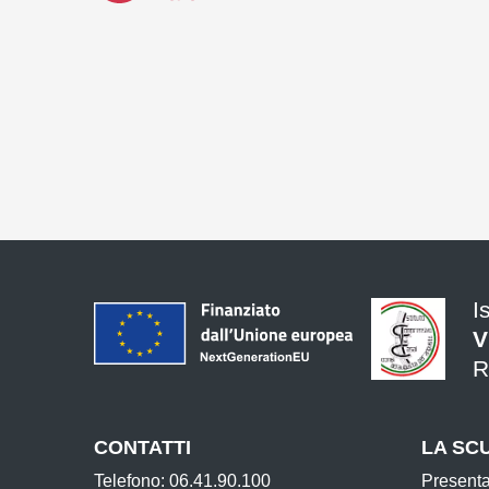
I
V
R
CONTATTI
LA SC
Telefono: 06.41.90.100
Present