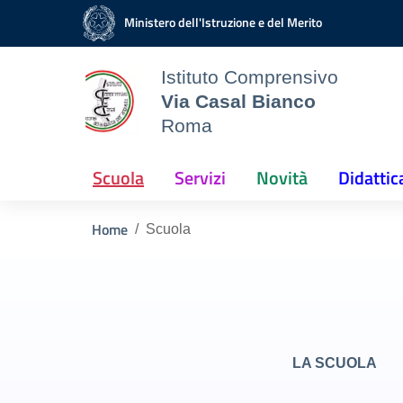
Vai ai contenuti
Vai al menu di navigazione
Vai al footer
Ministero dell'Istruzione e del Merito
Istituto Comprensivo
Via Casal Bianco
Roma
Scuola
Servizi
Novità
Didattic
Home
Scuola
LA SCUOLA