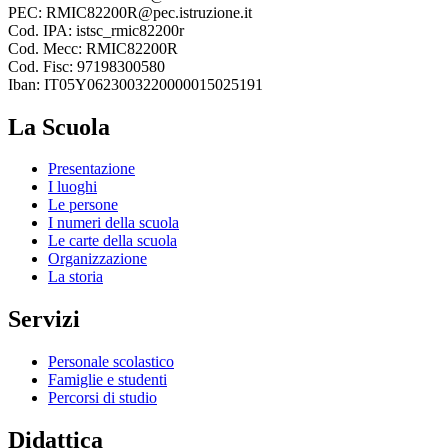
PEC: RMIC82200R@pec.istruzione.it
Cod. IPA: istsc_rmic82200r
Cod. Mecc: RMIC82200R
Cod. Fisc: 97198300580
Iban: IT05Y0623003220000015025191
La Scuola
Presentazione
I luoghi
Le persone
I numeri della scuola
Le carte della scuola
Organizzazione
La storia
Servizi
Personale scolastico
Famiglie e studenti
Percorsi di studio
Didattica