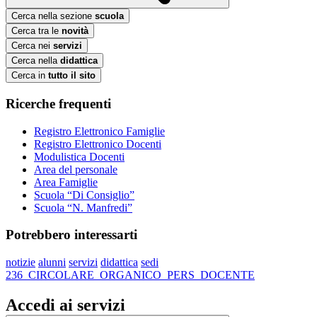
Cerca nella sezione
scuola
Cerca tra le
novità
Cerca nei
servizi
Cerca nella
didattica
Cerca in
tutto il sito
Ricerche frequenti
Registro Elettronico Famiglie
Registro Elettronico Docenti
Modulistica Docenti
Area del personale
Area Famiglie
Scuola “Di Consiglio”
Scuola “N. Manfredi”
Potrebbero interessarti
notizie
alunni
servizi
didattica
sedi
236_CIRCOLARE_ORGANICO_PERS_DOCENTE
Accedi ai servizi