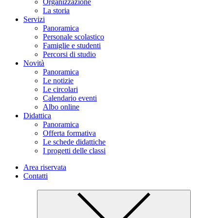
Organizzazione
La storia
Servizi
Panoramica
Personale scolastico
Famiglie e studenti
Percorsi di studio
Novità
Panoramica
Le notizie
Le circolari
Calendario eventi
Albo online
Didattica
Panoramica
Offerta formativa
Le schede didattiche
I progetti delle classi
Area riservata
Contatti