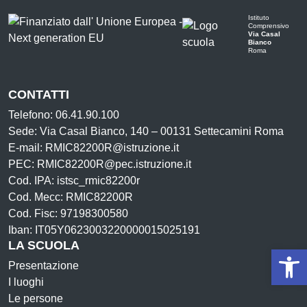
Istituto
Comprensivo
Via Casal
Bianco
Roma
CONTATTI
Telefono: 06.41.90.100
Sede: Via Casal Bianco, 140 – 00131 Settecamini Roma
E-mail: RMIC82200R@istruzione.it
PEC: RMIC82200R@pec.istruzione.it
Cod. IPA: istsc_rmic82200r
Cod. Mecc: RMIC82200R
Cod. Fisc: 97198300580
Iban: IT05Y0623003220000015025191
LA SCUOLA
Op
Presentazione
I luoghi
Le persone