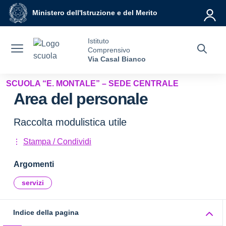
Vai ai contenuti
Vai al menu di navigazione
Vai al footer
Ministero dell'Istruzione e del Merito
Istituto
Comprensivo
Via Casal Bianco
SCUOLA “E. MONTALE” – SEDE CENTRALE
Area del personale
Raccolta modulistica utile
Stampa / Condividi
Argomenti
servizi
Indice della pagina