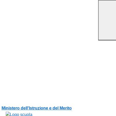
Vai ai contenuti
Vai al menu di navigazione
Vai al footer
Ministero dell'Istruzione e del Merito