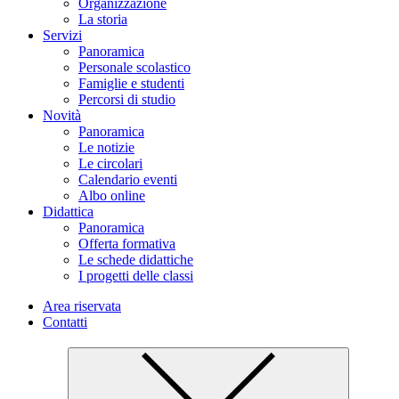
Organizzazione
La storia
Servizi
Panoramica
Personale scolastico
Famiglie e studenti
Percorsi di studio
Novità
Panoramica
Le notizie
Le circolari
Calendario eventi
Albo online
Didattica
Panoramica
Offerta formativa
Le schede didattiche
I progetti delle classi
Area riservata
Contatti