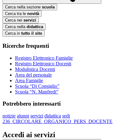
Cerca nella sezione
scuola
Cerca tra le
novità
Cerca nei
servizi
Cerca nella
didattica
Cerca in
tutto il sito
Ricerche frequenti
Registro Elettronico Famiglie
Registro Elettronico Docenti
Modulistica Docenti
Area del personale
Area Famiglie
Scuola “Di Consiglio”
Scuola “N. Manfredi”
Potrebbero interessarti
notizie
alunni
servizi
didattica
sedi
236_CIRCOLARE_ORGANICO_PERS_DOCENTE
Accedi ai servizi