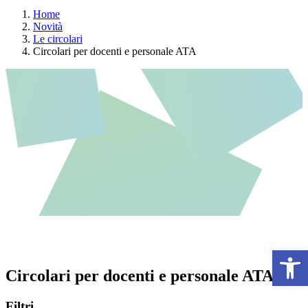
Home
Novità
Le circolari
Circolari per docenti e personale ATA
Open 
Circolari per docenti e personale ATA
Filtri