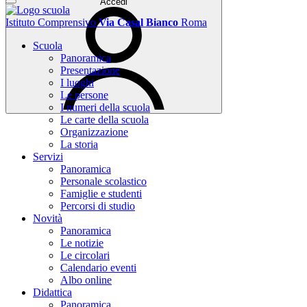
Accedi
Istituto Comprensivo
Via Casal Bianco
Roma
Scuola
Panoramica
Presentazione
I luoghi
Le persone
I numeri della scuola
Le carte della scuola
Organizzazione
La storia
Servizi
Panoramica
Personale scolastico
Famiglie e studenti
Percorsi di studio
Novità
Panoramica
Le notizie
Le circolari
Calendario eventi
Albo online
Didattica
Panoramica