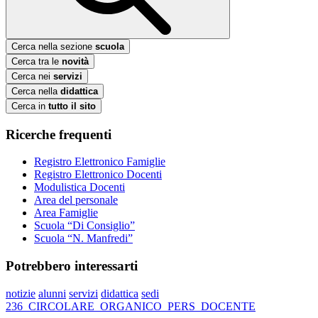
Cerca nella sezione
scuola
Cerca tra le
novità
Cerca nei
servizi
Cerca nella
didattica
Cerca in
tutto il sito
Ricerche frequenti
Registro Elettronico Famiglie
Registro Elettronico Docenti
Modulistica Docenti
Area del personale
Area Famiglie
Scuola “Di Consiglio”
Scuola “N. Manfredi”
Potrebbero interessarti
notizie
alunni
servizi
didattica
sedi
236_CIRCOLARE_ORGANICO_PERS_DOCENTE