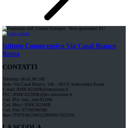
Istituto Comprensivo
Via Casal Bianco
Roma
CONTATTI
Telefono: 06.41.90.100
Sede: Via Casal Bianco, 140 – 00131 Settecamini Roma
E-mail: RMIC82200R@istruzione.it
PEC: RMIC82200R@pec.istruzione.it
Cod. IPA: istsc_rmic82200r
Cod. Mecc: RMIC82200R
Cod. Fisc: 97198300580
Iban: IT05Y0623003220000015025191
LA SCUOLA