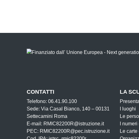
CONTATTI
LA SC
Telefono: 06.41.90.100
Present
Sede: Via Casal Bianco, 140 – 00131
I luoghi
Settecamini Roma
Le pers
E-mail: RMIC82200R@istruzione.it
I numeri
PEC: RMIC82200R@pec.istruzione.it
Le carte
Cod. IPA: istsc_rmic82200r
Organiz