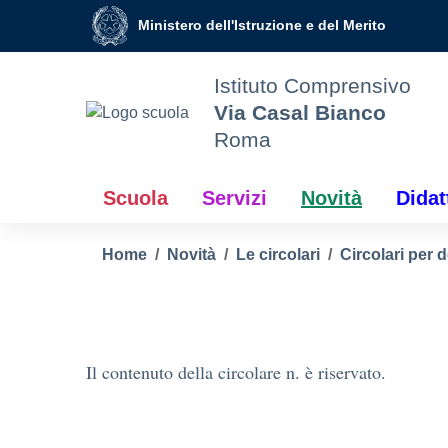
Vai ai contenuti
Vai al menu di navigazione
Vai al footer
Ministero dell'Istruzione e del Merito
Istituto Comprensivo
Via Casal Bianco
Roma
Scuola
Servizi
Novità
Didat
Home
Novità
Le circolari
Circolari per 
Il contenuto della circolare n. è riservato.