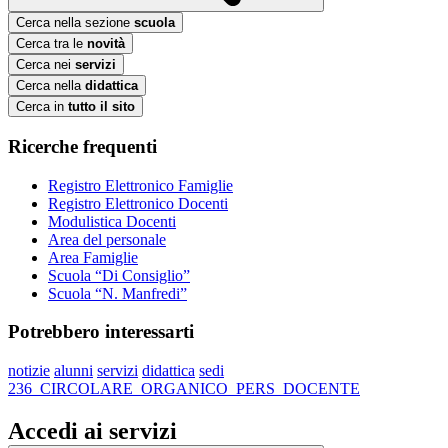
Cerca nella sezione
scuola
Cerca tra le
novità
Cerca nei
servizi
Cerca nella
didattica
Cerca in
tutto il sito
Ricerche frequenti
Registro Elettronico Famiglie
Registro Elettronico Docenti
Modulistica Docenti
Area del personale
Area Famiglie
Scuola “Di Consiglio”
Scuola “N. Manfredi”
Potrebbero interessarti
notizie
alunni
servizi
didattica
sedi
236_CIRCOLARE_ORGANICO_PERS_DOCENTE
Accedi ai servizi