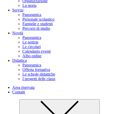
Organizzazione
La storia
Servizi
Panoramica
Personale scolastico
Famiglie e studenti
Percorsi di studio
Novità
Panoramica
Le notizie
Le circolari
Calendario eventi
Albo online
Didattica
Panoramica
Offerta formativa
Le schede didattiche
I progetti delle classi
Area riservata
Contatti