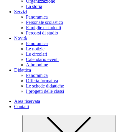
Organizzazione
La storia
Servizi
Panoramica
Personale scolastico
Famiglie e studenti
Percorsi di studio
Novità
Panoramica
Le notizie
Le circolari
Calendario eventi
Albo online
Didattica
Panoramica
Offerta formativa
Le schede didattiche
I progetti delle classi
Area riservata
Contatti