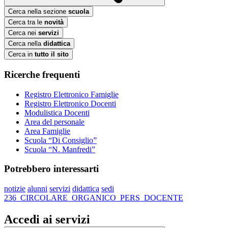
Cerca nella sezione
scuola
Cerca tra le
novità
Cerca nei
servizi
Cerca nella
didattica
Cerca in
tutto il sito
Ricerche frequenti
Registro Elettronico Famiglie
Registro Elettronico Docenti
Modulistica Docenti
Area del personale
Area Famiglie
Scuola “Di Consiglio”
Scuola “N. Manfredi”
Potrebbero interessarti
notizie
alunni
servizi
didattica
sedi
236_CIRCOLARE_ORGANICO_PERS_DOCENTE
Accedi ai servizi