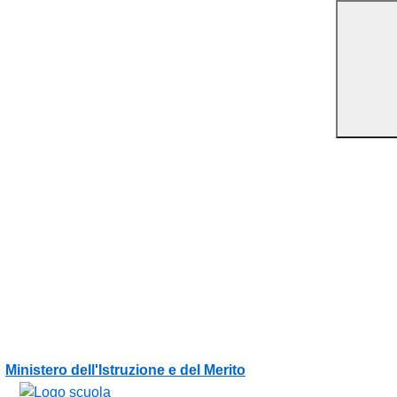
Vai ai contenuti
Vai al menu di navigazione
Vai al footer
Ministero dell'Istruzione e del Merito