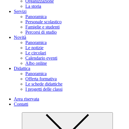
Organizzazione
La storia
Servizi
Panoramica
Personale scolastico
Famiglie e studenti
Percorsi di studio
Novità
Panoramica
Le notizie
Le circolari
Calendario eventi
Albo online
Didattica
Panoramica
Offerta formativa
Le schede didattiche
I progetti delle classi
Area riservata
Contatti