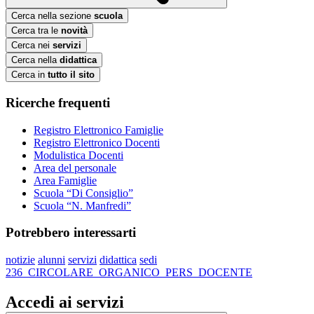
Cerca nella sezione
scuola
Cerca tra le
novità
Cerca nei
servizi
Cerca nella
didattica
Cerca in
tutto il sito
Ricerche frequenti
Registro Elettronico Famiglie
Registro Elettronico Docenti
Modulistica Docenti
Area del personale
Area Famiglie
Scuola “Di Consiglio”
Scuola “N. Manfredi”
Potrebbero interessarti
notizie
alunni
servizi
didattica
sedi
236_CIRCOLARE_ORGANICO_PERS_DOCENTE
Accedi ai servizi