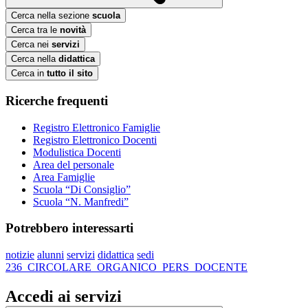
Cerca nella sezione
scuola
Cerca tra le
novità
Cerca nei
servizi
Cerca nella
didattica
Cerca in
tutto il sito
Ricerche frequenti
Registro Elettronico Famiglie
Registro Elettronico Docenti
Modulistica Docenti
Area del personale
Area Famiglie
Scuola “Di Consiglio”
Scuola “N. Manfredi”
Potrebbero interessarti
notizie
alunni
servizi
didattica
sedi
236_CIRCOLARE_ORGANICO_PERS_DOCENTE
Accedi ai servizi