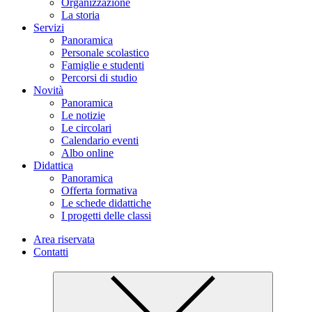
Organizzazione
La storia
Servizi
Panoramica
Personale scolastico
Famiglie e studenti
Percorsi di studio
Novità
Panoramica
Le notizie
Le circolari
Calendario eventi
Albo online
Didattica
Panoramica
Offerta formativa
Le schede didattiche
I progetti delle classi
Area riservata
Contatti