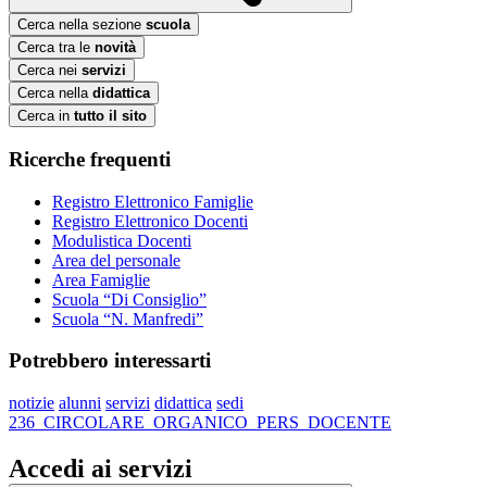
Cerca nella sezione
scuola
Cerca tra le
novità
Cerca nei
servizi
Cerca nella
didattica
Cerca in
tutto il sito
Ricerche frequenti
Registro Elettronico Famiglie
Registro Elettronico Docenti
Modulistica Docenti
Area del personale
Area Famiglie
Scuola “Di Consiglio”
Scuola “N. Manfredi”
Potrebbero interessarti
notizie
alunni
servizi
didattica
sedi
236_CIRCOLARE_ORGANICO_PERS_DOCENTE
Accedi ai servizi