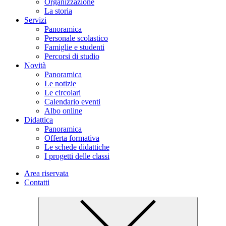
Organizzazione
La storia
Servizi
Panoramica
Personale scolastico
Famiglie e studenti
Percorsi di studio
Novità
Panoramica
Le notizie
Le circolari
Calendario eventi
Albo online
Didattica
Panoramica
Offerta formativa
Le schede didattiche
I progetti delle classi
Area riservata
Contatti