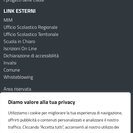
LINK ESTERNI
MIM
Ufficio Scolastico Regionale
Ufficio Scolastico Territoriale
Scuola in Chiaro
Iscrizioni On Line
Dichiarazione di accessibilità
Invalsi
Comune
Whisteblowing
Area riservata
Contatti
Diamo valore alla tua privacy
Amministrazione Trasparente
Albo online
Utilizziamo i cookie per migliorare la tua esperienza di navigazione,
Dichiarazione di accessibilità
Obiettivi di accessibilità
offrirti pubblicità o contenuti personalizzati e analizzare il nostro
Feedback
Note legali
Privacy Policy
Cookie
traffico. Cliccando “Accetta tutti”, acconsenti al nostro utilizzo dei