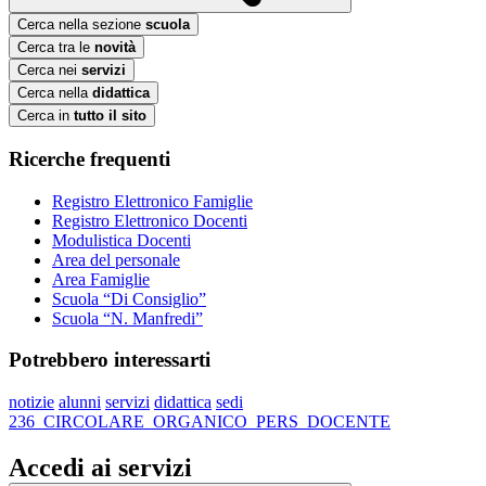
Cerca nella sezione
scuola
Cerca tra le
novità
Cerca nei
servizi
Cerca nella
didattica
Cerca in
tutto il sito
Ricerche frequenti
Registro Elettronico Famiglie
Registro Elettronico Docenti
Modulistica Docenti
Area del personale
Area Famiglie
Scuola “Di Consiglio”
Scuola “N. Manfredi”
Potrebbero interessarti
notizie
alunni
servizi
didattica
sedi
236_CIRCOLARE_ORGANICO_PERS_DOCENTE
Accedi ai servizi