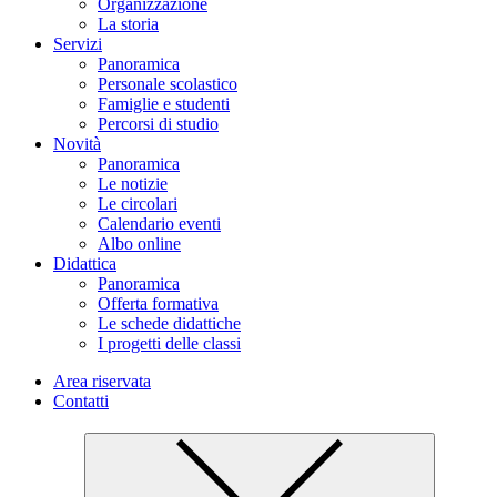
Organizzazione
La storia
Servizi
Panoramica
Personale scolastico
Famiglie e studenti
Percorsi di studio
Novità
Panoramica
Le notizie
Le circolari
Calendario eventi
Albo online
Didattica
Panoramica
Offerta formativa
Le schede didattiche
I progetti delle classi
Area riservata
Contatti