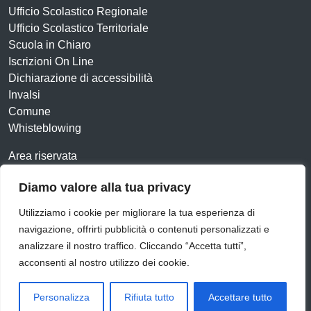
Ufficio Scolastico Regionale
Ufficio Scolastico Territoriale
Scuola in Chiaro
Iscrizioni On Line
Dichiarazione di accessibilità
Invalsi
Comune
Whisteblowing
Area riservata
Contatti
Diamo valore alla tua privacy
Amministrazione Trasparente
Albo online
Utilizziamo i cookie per migliorare la tua esperienza di
Dichiarazione di accessibilità
Obiettivi di accessibilità
navigazione, offrirti pubblicità o contenuti personalizzati e
Feedback
Note legali
Privacy Policy
Cookie
analizzare il nostro traffico. Cliccando “Accetta tutti”,
acconsenti al nostro utilizzo dei cookie.
Idea e progetto di Designers Italia
Personalizza
Rifiuta tutto
Accettare tutto