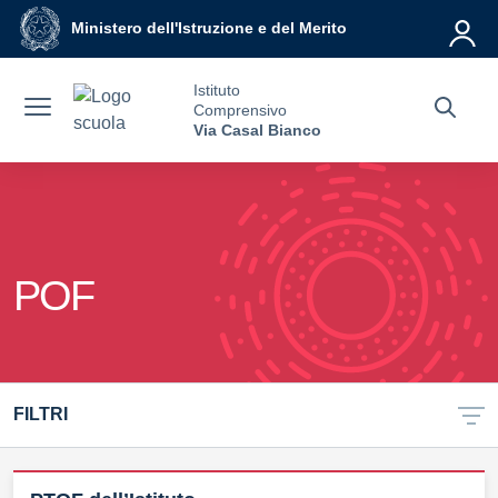
Vai ai contenuti
Vai al menu di navigazione
Vai al footer
Ministero dell'Istruzione e del Merito
Istituto
Comprensivo
Via Casal Bianco
POF
FILTRI