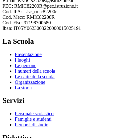
E-mail: RMIC82200R@istruzione.it
PEC: RMIC82200R@pec.istruzione.it
Cod. IPA: istsc_rmic82200r
Cod. Mecc: RMIC82200R
Cod. Fisc: 97198300580
Iban: IT05Y0623003220000015025191
La Scuola
Presentazione
I luoghi
Le persone
I numeri della scuola
Le carte della scuola
Organizzazione
La storia
Servizi
Personale scolastico
Famiglie e studenti
Percorsi di studio
Didattica