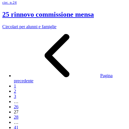
circ. n.24
25 rinnovo commissione mensa
Circolari per alunni e famiglie
Pagina
precedente
1
2
3
…
26
27
28
…
41