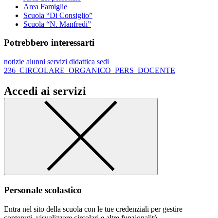
Area Famiglie
Scuola “Di Consiglio”
Scuola “N. Manfredi”
Potrebbero interessarti
notizie
alunni
servizi
didattica
sedi
236_CIRCOLARE_ORGANICO_PERS_DOCENTE
Accedi ai servizi
Personale scolastico
Entra nel sito della scuola con le tue credenziali per gestire
contenuti, visualizzare circolari e altre funzionalità.