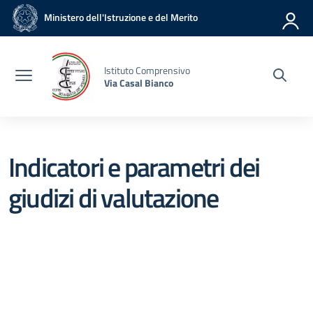
Vai ai contenuti
Vai al menu di navigazione
Vai al footer
Ministero dell'Istruzione e del Merito
Istituto Comprensivo
Via Casal Bianco
Indicatori e parametri dei
giudizi di valutazione