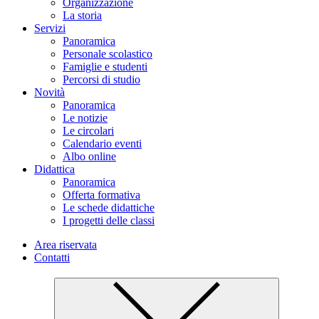
Organizzazione
La storia
Servizi
Panoramica
Personale scolastico
Famiglie e studenti
Percorsi di studio
Novità
Panoramica
Le notizie
Le circolari
Calendario eventi
Albo online
Didattica
Panoramica
Offerta formativa
Le schede didattiche
I progetti delle classi
Area riservata
Contatti