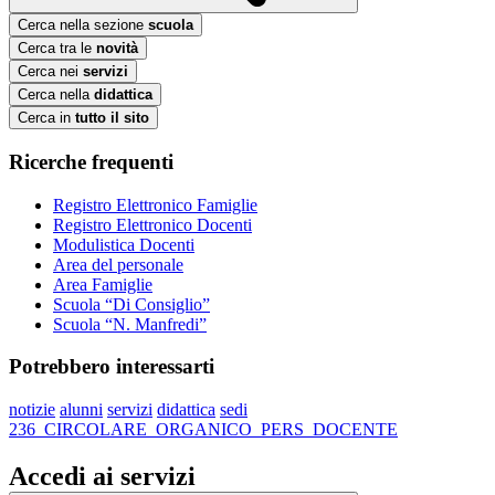
Cerca nella sezione
scuola
Cerca tra le
novità
Cerca nei
servizi
Cerca nella
didattica
Cerca in
tutto il sito
Ricerche frequenti
Registro Elettronico Famiglie
Registro Elettronico Docenti
Modulistica Docenti
Area del personale
Area Famiglie
Scuola “Di Consiglio”
Scuola “N. Manfredi”
Potrebbero interessarti
notizie
alunni
servizi
didattica
sedi
236_CIRCOLARE_ORGANICO_PERS_DOCENTE
Accedi ai servizi