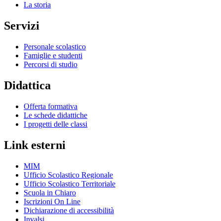
La storia
Servizi
Personale scolastico
Famiglie e studenti
Percorsi di studio
Didattica
Offerta formativa
Le schede didattiche
I progetti delle classi
Link esterni
MIM
Ufficio Scolastico Regionale
Ufficio Scolastico Territoriale
Scuola in Chiaro
Iscrizioni On Line
Dichiarazione di accessibilità
Invalsi