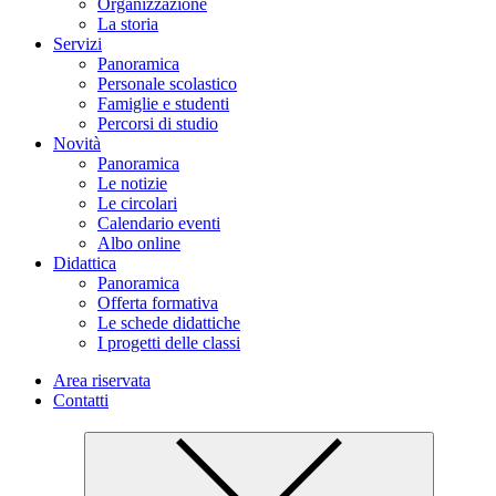
Organizzazione
La storia
Servizi
Panoramica
Personale scolastico
Famiglie e studenti
Percorsi di studio
Novità
Panoramica
Le notizie
Le circolari
Calendario eventi
Albo online
Didattica
Panoramica
Offerta formativa
Le schede didattiche
I progetti delle classi
Area riservata
Contatti