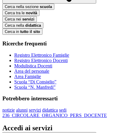
Cerca nella sezione
scuola
Cerca tra le
novità
Cerca nei
servizi
Cerca nella
didattica
Cerca in
tutto il sito
Ricerche frequenti
Registro Elettronico Famiglie
Registro Elettronico Docenti
Modulistica Docenti
Area del personale
Area Famiglie
Scuola “Di Consiglio”
Scuola “N. Manfredi”
Potrebbero interessarti
notizie
alunni
servizi
didattica
sedi
236_CIRCOLARE_ORGANICO_PERS_DOCENTE
Accedi ai servizi