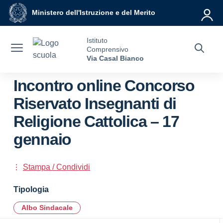
Vai ai contenuti
Vai al menu di navigazione
Vai al footer
Ministero dell'Istruzione e del Merito
Istituto
Comprensivo
Via Casal Bianco
Incontro online Concorso
Riservato Insegnanti di
Religione Cattolica – 17
gennaio
Stampa / Condividi
Tipologia
Albo Sindacale