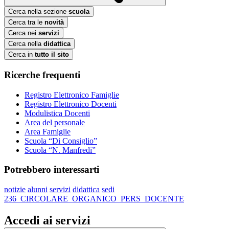
Cerca nella sezione
scuola
Cerca tra le
novità
Cerca nei
servizi
Cerca nella
didattica
Cerca in
tutto il sito
Ricerche frequenti
Registro Elettronico Famiglie
Registro Elettronico Docenti
Modulistica Docenti
Area del personale
Area Famiglie
Scuola “Di Consiglio”
Scuola “N. Manfredi”
Potrebbero interessarti
notizie
alunni
servizi
didattica
sedi
236_CIRCOLARE_ORGANICO_PERS_DOCENTE
Accedi ai servizi