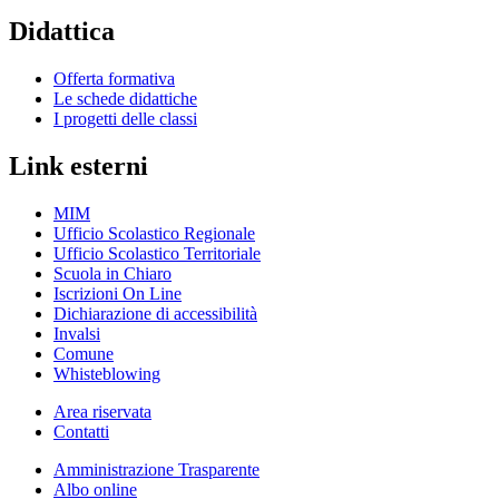
Didattica
Offerta formativa
Le schede didattiche
I progetti delle classi
Link esterni
MIM
Ufficio Scolastico Regionale
Ufficio Scolastico Territoriale
Scuola in Chiaro
Iscrizioni On Line
Dichiarazione di accessibilità
Invalsi
Comune
Whisteblowing
Area riservata
Contatti
Amministrazione Trasparente
Albo online