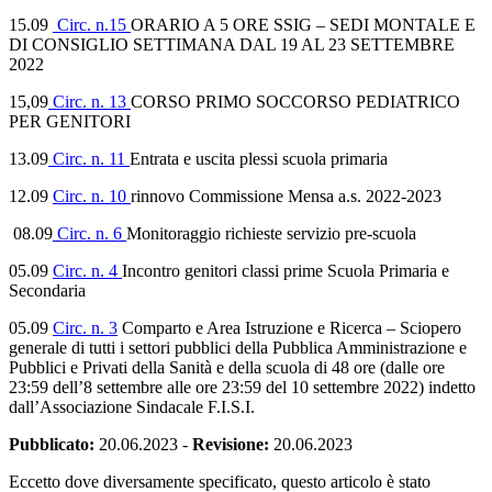
15.09
Circ. n.15
ORARIO A 5 ORE SSIG – SEDI MONTALE E
DI CONSIGLIO SETTIMANA DAL 19 AL 23 SETTEMBRE
2022
15,09
Circ. n. 13
CORSO PRIMO SOCCORSO PEDIATRICO
PER GENITORI
13.09
Circ. n. 11
Entrata e uscita plessi scuola primaria
12.09
Circ. n. 10
rinnovo Commissione Mensa a.s. 2022-2023
08.09
Circ. n. 6
Monitoraggio richieste servizio pre-scuola
05.09
Circ. n. 4
Incontro genitori classi prime Scuola Primaria e
Secondaria
05.09
Circ. n. 3
Comparto e Area Istruzione e Ricerca – Sciopero
generale di tutti i settori pubblici della Pubblica Amministrazione e
Pubblici e Privati della Sanità e della scuola di 48 ore (dalle ore
23:59 dell’8 settembre alle ore 23:59 del 10 settembre 2022) indetto
dall’Associazione Sindacale F.I.S.I.
Pubblicato:
20.06.2023
-
Revisione:
20.06.2023
Eccetto dove diversamente specificato, questo articolo è stato