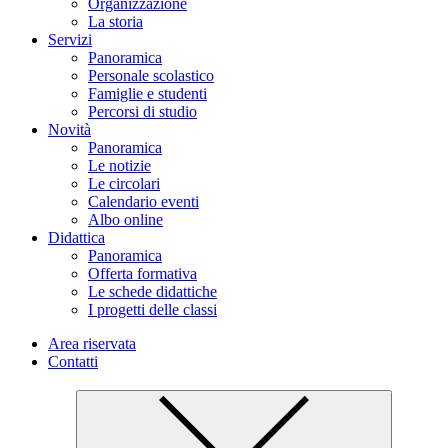
Organizzazione
La storia
Servizi
Panoramica
Personale scolastico
Famiglie e studenti
Percorsi di studio
Novità
Panoramica
Le notizie
Le circolari
Calendario eventi
Albo online
Didattica
Panoramica
Offerta formativa
Le schede didattiche
I progetti delle classi
Area riservata
Contatti