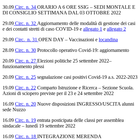
30.09
Circ. n. 34
ORARIO A 6 ORE SSIG – SEDI MONTALE E
DI CONSIGLIO SETTIMANA DAL 03 OTTOBRE 2022
29.09
Circ. n. 32
Aggiornamento delle modalità di gestione dei casi
e dei contatti stretti di caso COVID-19 e
allegato 1
e
allegato 2
29.09
Circ. n. 31
OPEN DAY – Vaccinazioni e
locandina
28.09
Circ. n. 30
Protocollo operativo Covid-19: aggiornamento
20.09
Circ. n. 27
Elezioni politiche 25 settembre 2022–
funzionamento plessi
20.09
Circ. n. 25
segnalazione casi positivi Covid-19 a.s. 2022-2023
19.09
Circ. n. 22
Comparto Istruzione e Ricerca – Sezione Scuola.
Azioni di sciopero previste per il 23 e 24 settembre 2022
16.09
Circ. n. 20
Nuove disposizioni INGRESSO/USCITA alunni
sede Nuzzo
16.09
Circ. n. 19
entrata posticipata delle classi per assemblea
sindacale – lunedì 19 settembre 2022
16.09
Circ. n. 18
INTEGRAZIONE MERENDA