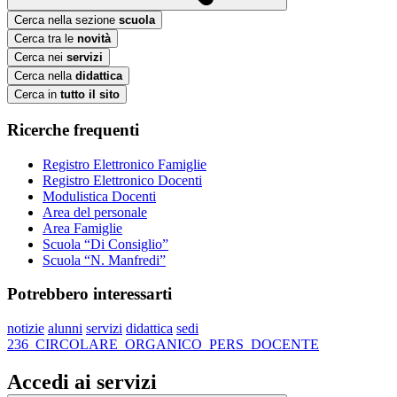
Cerca nella sezione
scuola
Cerca tra le
novità
Cerca nei
servizi
Cerca nella
didattica
Cerca in
tutto il sito
Ricerche frequenti
Registro Elettronico Famiglie
Registro Elettronico Docenti
Modulistica Docenti
Area del personale
Area Famiglie
Scuola “Di Consiglio”
Scuola “N. Manfredi”
Potrebbero interessarti
notizie
alunni
servizi
didattica
sedi
236_CIRCOLARE_ORGANICO_PERS_DOCENTE
Accedi ai servizi