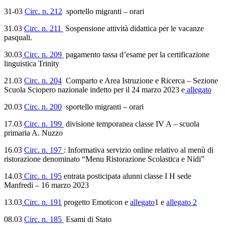
31-03
Circ. n. 212
sportello migranti – orari
31.03
Circ. n. 211
Sospensione attività didattica per le vacanze
pasquali.
30.03
Circ. n. 209
pagamento tassa d’esame per la certificazione
linguistica Trinity
21.03
Circ. n. 204
Comparto e Area Istruzione e Ricerca – Sezione
Scuola Sciopero nazionale indetto per il 24 marzo 2023 e
allegato
20.03
Circ. n. 200
sportello migranti – orari
17.03
Circ. n. 199
divisione temporanea classe IV A – scuola
primaria A. Nuzzo
16.03
Circ. n. 197
: Informativa servizio online relativo al menù di
ristorazione denominato “Menu Ristorazione Scolastica e Nidi”
14.03
Circ. n. 195
entrata posticipata alunni classe I H sede
Manfredi – 16 marzo 2023
13.03
Circ. n. 191
progetto Emoticon e
allegato
1 e
allegato 2
08.03
Circ. n. 185
Esami di Stato