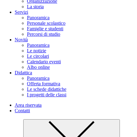
Organizzazione
La storia
Servizi
Panoramica
Personale scolastico
Famiglie e studenti
Percorsi di studio
Novità
Panoramica
Le notizie
Le circolari
Calendario eventi
Albo online
Didattica
Panoramica
Offerta formativa
Le schede didattiche
I progetti delle classi
Area riservata
Contatti