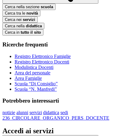
Cerca nella sezione
scuola
Cerca tra le
novità
Cerca nei
servizi
Cerca nella
didattica
Cerca in
tutto il sito
Ricerche frequenti
Registro Elettronico Famiglie
Registro Elettronico Docenti
Modulistica Docenti
Area del personale
Area Famiglie
Scuola “Di Consiglio”
Scuola “N. Manfredi”
Potrebbero interessarti
notizie
alunni
servizi
didattica
sedi
236_CIRCOLARE_ORGANICO_PERS_DOCENTE
Accedi ai servizi