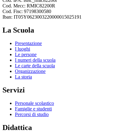
Cod. IPA: istsc_rmic82200r
Cod. Mecc: RMIC82200R
Cod. Fisc: 97198300580
Iban: IT05Y0623003220000015025191
La Scuola
Presentazione
I luoghi
Le persone
I numeri della scuola
Le carte della scuola
Organizzazione
La storia
Servizi
Personale scolastico
Famiglie e studenti
Percorsi di studio
Didattica