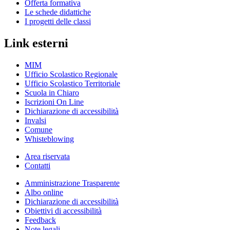
Offerta formativa
Le schede didattiche
I progetti delle classi
Link esterni
MIM
Ufficio Scolastico Regionale
Ufficio Scolastico Territoriale
Scuola in Chiaro
Iscrizioni On Line
Dichiarazione di accessibilità
Invalsi
Comune
Whisteblowing
Area riservata
Contatti
Amministrazione Trasparente
Albo online
Dichiarazione di accessibilità
Obiettivi di accessibilità
Feedback
Note legali