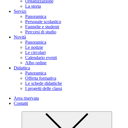
Organizzazione
La storia
Servizi
Panoramica
Personale scolastico
Famiglie e studenti
Percorsi di studio
Novità
Panoramica
Le notizie
Le circolari
Calendario eventi
Albo online
Didattica
Panoramica
Offerta formativa
Le schede didattiche
I progetti delle classi
Area riservata
Contatti