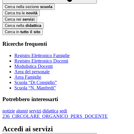
Cerca nella sezione
scuola
Cerca tra le
novità
Cerca nei
servizi
Cerca nella
didattica
Cerca in
tutto il sito
Ricerche frequenti
Registro Elettronico Famiglie
Registro Elettronico Docenti
Modulistica Docenti
Area del personale
Area Famiglie
Scuola “Di Consiglio”
Scuola “N. Manfredi”
Potrebbero interessarti
notizie
alunni
servizi
didattica
sedi
236_CIRCOLARE_ORGANICO_PERS_DOCENTE
Accedi ai servizi