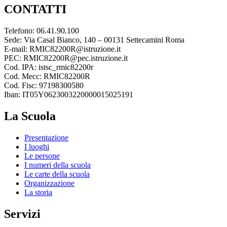
CONTATTI
Telefono: 06.41.90.100
Sede: Via Casal Bianco, 140 – 00131 Settecamini Roma
E-mail: RMIC82200R@istruzione.it
PEC: RMIC82200R@pec.istruzione.it
Cod. IPA: istsc_rmic82200r
Cod. Mecc: RMIC82200R
Cod. Fisc: 97198300580
Iban: IT05Y0623003220000015025191
La Scuola
Presentazione
I luoghi
Le persone
I numeri della scuola
Le carte della scuola
Organizzazione
La storia
Servizi