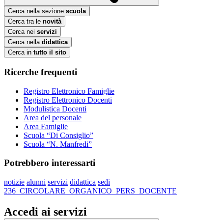
Cerca nella sezione
scuola
Cerca tra le
novità
Cerca nei
servizi
Cerca nella
didattica
Cerca in
tutto il sito
Ricerche frequenti
Registro Elettronico Famiglie
Registro Elettronico Docenti
Modulistica Docenti
Area del personale
Area Famiglie
Scuola “Di Consiglio”
Scuola “N. Manfredi”
Potrebbero interessarti
notizie
alunni
servizi
didattica
sedi
236_CIRCOLARE_ORGANICO_PERS_DOCENTE
Accedi ai servizi