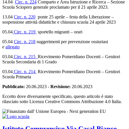
14.04
Circ. n. 224
Comparto e Area Istruzione e Ricerca – Sezione
Scuola Sciopero generale proclamato per il 21 aprile 2023.
13.04
Circ. n. 220
ponte 25 aprile – festa della Liberazione –
sospensione attività didattiche e chiusura scuola 24 aprile 2023
05.04
Circ. n. 219
sportello migranti – orari
05.04
Circ. n. 218
suggerimenti per prevenzione ossiuriasi
e
allegato
03.04
Circ. n. 215
Ricevimento Pomeridiano Docenti – Genitori
Scuola Secondaria di 1 Grado
03.04
Circ. n. 214
Ricevimento Pomeridiano Docenti – Genitori
Scuola Primaria
Pubblicato:
20.06.2023
-
Revisione:
20.06.2023
Eccetto dove diversamente specificato, questo articolo è stato
rilasciato sotto Licenza Creative Commons Attribuzione 4.0 Italia.
Istituto Comprensivo
Via Casal Bianco