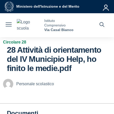
Vai ai contenuti
Vai al menu di navigazione
Vai al footer
Ministero dell'Istruzione e del Merito
Istituto
Comprensivo
Via Casal Bianco
Circolare 28
28 Attività di orientamento
del IV Municipio Help, ho
finito le medie.pdf
Personale scolastico
Documenti