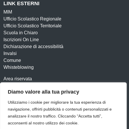
LINK ESTERNI
MIM
Ufficio Scolastico Regionale
Ufficio Scolastico Territoriale
Scuola in Chiaro
Iscrizioni On Line
Dichiarazione di accessibilità
Invalsi
Comune
Whisteblowing
Area riservata
Contatti
Diamo valore alla tua privacy
Amministrazione Trasparente
Albo online
Utilizziamo i cookie per migliorare la tua esperienza di
Dichiarazione di accessibilità
Obiettivi di accessibilità
navigazione, offrirti pubblicità o contenuti personalizzati e
Feedback
Note legali
Privacy Policy
Cookie
analizzare il nostro traffico. Cliccando “Accetta tutti”,
acconsenti al nostro utilizzo dei cookie.
Idea e progetto di Designers Italia