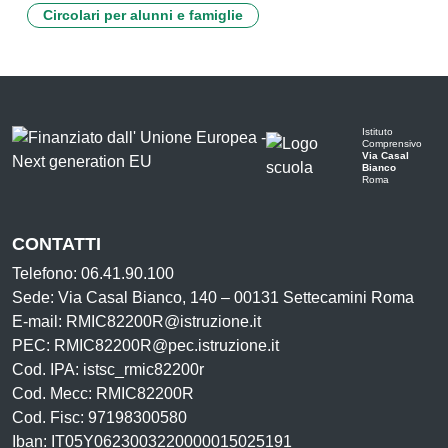
Circolari per alunni e famiglie
Istituto
Comprensivo
Via Casal
Bianco
Roma
CONTATTI
Telefono: 06.41.90.100
Sede: Via Casal Bianco, 140 – 00131 Settecamini Roma
E-mail: RMIC82200R@istruzione.it
PEC: RMIC82200R@pec.istruzione.it
Cod. IPA: istsc_rmic82200r
Cod. Mecc: RMIC82200R
Cod. Fisc: 97198300580
Iban: IT05Y0623003220000015025191