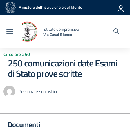
Vai ai contenuti
Vai al menu di navigazione
Vai al footer
Ministero dell'Istruzione e del Merito
Istituto Comprensivo
Via Casal Bianco
Circolare 250
250 comunicazioni date Esami
di Stato prove scritte
Personale scolastico
Documenti