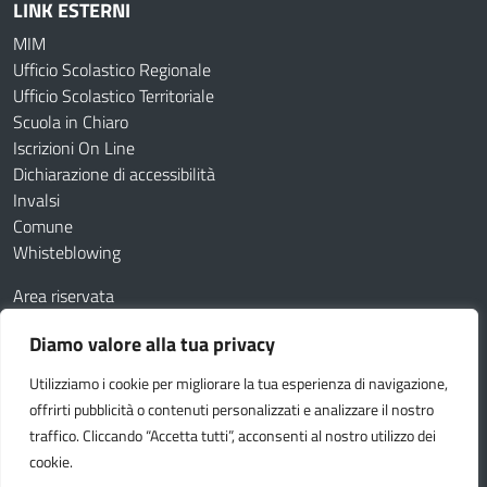
LINK ESTERNI
MIM
Ufficio Scolastico Regionale
Ufficio Scolastico Territoriale
Scuola in Chiaro
Iscrizioni On Line
Dichiarazione di accessibilità
Invalsi
Comune
Whisteblowing
Area riservata
Contatti
Diamo valore alla tua privacy
Amministrazione Trasparente
Albo online
Utilizziamo i cookie per migliorare la tua esperienza di navigazione,
Dichiarazione di accessibilità
Obiettivi di accessibilità
offrirti pubblicità o contenuti personalizzati e analizzare il nostro
Feedback
Note legali
Privacy Policy
Cookie
traffico. Cliccando “Accetta tutti”, acconsenti al nostro utilizzo dei
cookie.
Idea e progetto di Designers Italia