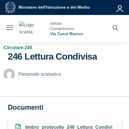
Vai ai contenuti
Vai al menu di navigazione
Vai al footer
Ministero dell'Istruzione e del Merito
Istituto
Comprensivo
Via Casal Bianco
Circolare 246
246 Lettura Condivisa
Personale scolastico
Documenti
timbro_protocollo_246_Lettura_Condivi