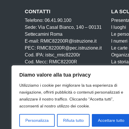
CONTATTI
LA SC
Telefono: 06.41.90.100
Present
Sede: Via Casal Bianco, 140 – 00131
I luoghi
Settecamini Roma
Le pers
E-mail: RMIC82200R@istruzione.it
I numeri
PEC: RMIC82200R@pec.istruzione.it
Le carte
Cod. IPA: istsc_rmic82200r
Organiz
Cod. Mecc: RMIC82200R
La storia
Cod. Fisc: 97198300580
Diamo valore alla tua privacy
Iban:
IT05Y0623003220000015025191
Utilizziamo i cookie per migliorare la tua esperienza di
navigazione, offrirti pubblicità o contenuti personalizzati e
analizzare il nostro traffico. Cliccando “Accetta tutti”,
acconsenti al nostro utilizzo dei cookie.
Amministrazione Trasparente
Albo online
Dichiar
Personalizza
Rifiuta tutto
Accettare tutto