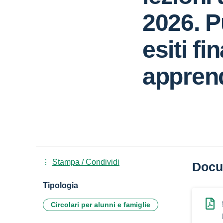
2026. P
esiti fin
appren
Stampa / Condividi
Docu
Tipologia
Circolari per alunni e famiglie