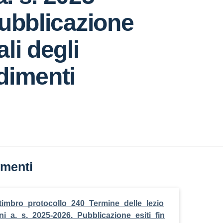
ubblicazione
ali degli
dimenti
menti
timbro_protocollo_240_Termine_delle_lezio
ni_a._s._2025-2026._Pubblicazione_esiti_fin