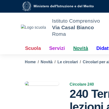
Vai ai contenuti
Vai al menu di navigazione
Vai al footer
Ministero dell'Istruzione e del Merito
Istituto Comprensivo
Via Casal Bianco
Roma
Scuola
Servizi
Novità
Didat
Home
Novità
Le circolari
Circolari per a
Circolare 240
240 Ter
lezioni 