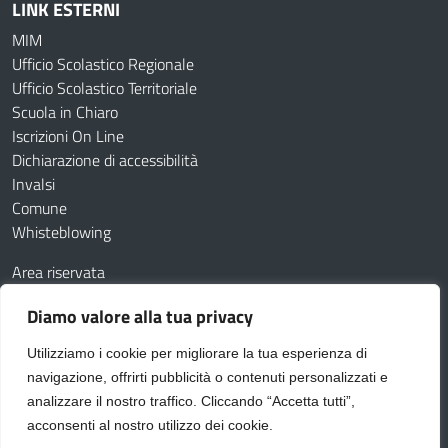
LINK ESTERNI
MIM
Ufficio Scolastico Regionale
Ufficio Scolastico Territoriale
Scuola in Chiaro
Iscrizioni On Line
Dichiarazione di accessibilità
Invalsi
Comune
Whisteblowing
Area riservata
Contatti
Diamo valore alla tua privacy
Amministrazione Trasparente
Albo online
Utilizziamo i cookie per migliorare la tua esperienza di
Dichiarazione di accessibilità
Obiettivi di accessibilità
navigazione, offrirti pubblicità o contenuti personalizzati e
Feedback
Note legali
Privacy Policy
Cookie
analizzare il nostro traffico. Cliccando “Accetta tutti”,
acconsenti al nostro utilizzo dei cookie.
Idea e progetto di Designers Italia