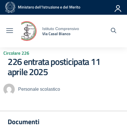
Vai ai contenuti
Vai al menu di navigazione
Vai al footer
Ministero dell'Istruzione e del Merito
Istituto Comprensivo
Via Casal Bianco
Circolare 226
226 entrata posticipata 11
aprile 2025
Personale scolastico
Documenti