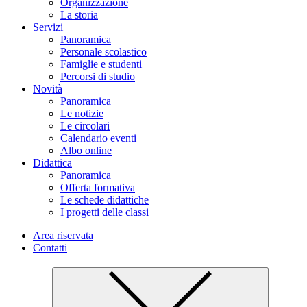
Organizzazione
La storia
Servizi
Panoramica
Personale scolastico
Famiglie e studenti
Percorsi di studio
Novità
Panoramica
Le notizie
Le circolari
Calendario eventi
Albo online
Didattica
Panoramica
Offerta formativa
Le schede didattiche
I progetti delle classi
Area riservata
Contatti