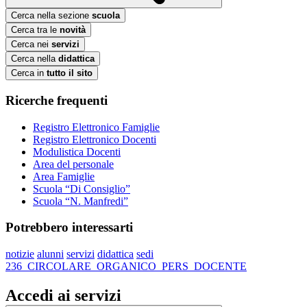
Cerca nella sezione
scuola
Cerca tra le
novità
Cerca nei
servizi
Cerca nella
didattica
Cerca in
tutto il sito
Ricerche frequenti
Registro Elettronico Famiglie
Registro Elettronico Docenti
Modulistica Docenti
Area del personale
Area Famiglie
Scuola “Di Consiglio”
Scuola “N. Manfredi”
Potrebbero interessarti
notizie
alunni
servizi
didattica
sedi
236_CIRCOLARE_ORGANICO_PERS_DOCENTE
Accedi ai servizi