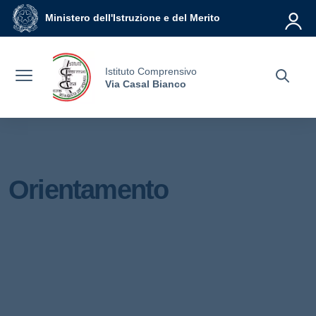
Vai ai contenuti
Vai al menu di navigazione
Vai al footer
Ministero dell'Istruzione e del Merito
Istituto Comprensivo
Via Casal Bianco
Orientamento