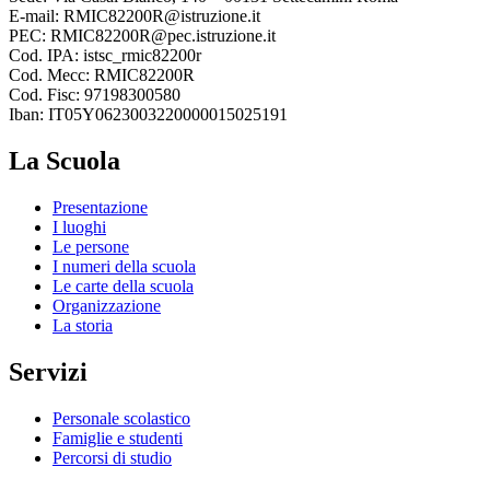
E-mail: RMIC82200R@istruzione.it
PEC: RMIC82200R@pec.istruzione.it
Cod. IPA: istsc_rmic82200r
Cod. Mecc: RMIC82200R
Cod. Fisc: 97198300580
Iban: IT05Y0623003220000015025191
La Scuola
Presentazione
I luoghi
Le persone
I numeri della scuola
Le carte della scuola
Organizzazione
La storia
Servizi
Personale scolastico
Famiglie e studenti
Percorsi di studio