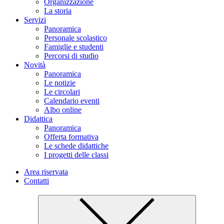
Organizzazione
La storia
Servizi
Panoramica
Personale scolastico
Famiglie e studenti
Percorsi di studio
Novità
Panoramica
Le notizie
Le circolari
Calendario eventi
Albo online
Didattica
Panoramica
Offerta formativa
Le schede didattiche
I progetti delle classi
Area riservata
Contatti