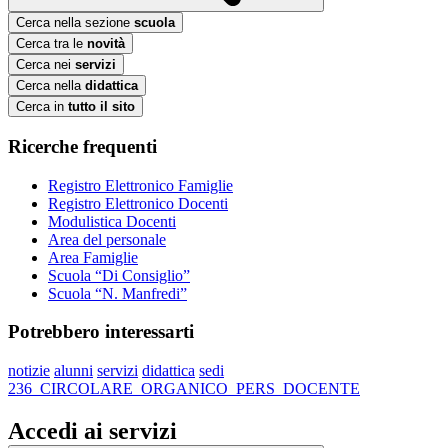
Cerca nella sezione
scuola
Cerca tra le
novità
Cerca nei
servizi
Cerca nella
didattica
Cerca in
tutto il sito
Ricerche frequenti
Registro Elettronico Famiglie
Registro Elettronico Docenti
Modulistica Docenti
Area del personale
Area Famiglie
Scuola “Di Consiglio”
Scuola “N. Manfredi”
Potrebbero interessarti
notizie
alunni
servizi
didattica
sedi
236_CIRCOLARE_ORGANICO_PERS_DOCENTE
Accedi ai servizi