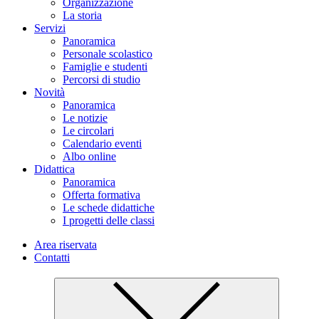
Organizzazione
La storia
Servizi
Panoramica
Personale scolastico
Famiglie e studenti
Percorsi di studio
Novità
Panoramica
Le notizie
Le circolari
Calendario eventi
Albo online
Didattica
Panoramica
Offerta formativa
Le schede didattiche
I progetti delle classi
Area riservata
Contatti