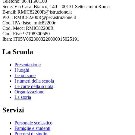
Telefono: 06.41.90.100
Sede: Via Casal Bianco, 140 – 00131 Settecamini Roma
E-mail: RMIC82200R@istruzione.it
PEC: RMIC82200R@pec.istruzione.it
Cod. IPA: istsc_rmic82200r
Cod. Mecc: RMIC82200R
Cod. Fisc: 97198300580
Iban: IT05Y0623003220000015025191
La Scuola
Presentazione
I luoghi
Le persone
I numeri della scuola
Le carte della scuola
Organizzazione
La storia
Servizi
Personale scolastico
Famiglie e studenti
Percorsi di studio