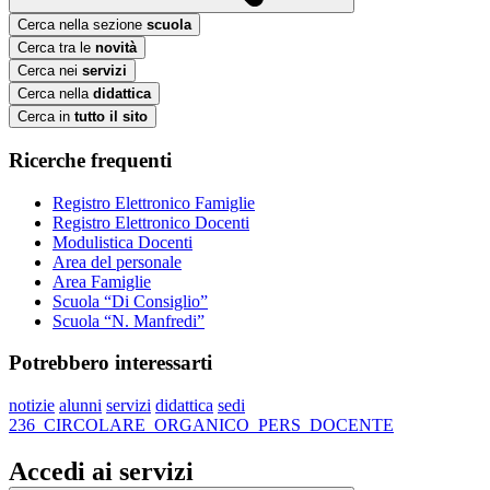
Cerca nella sezione
scuola
Cerca tra le
novità
Cerca nei
servizi
Cerca nella
didattica
Cerca in
tutto il sito
Ricerche frequenti
Registro Elettronico Famiglie
Registro Elettronico Docenti
Modulistica Docenti
Area del personale
Area Famiglie
Scuola “Di Consiglio”
Scuola “N. Manfredi”
Potrebbero interessarti
notizie
alunni
servizi
didattica
sedi
236_CIRCOLARE_ORGANICO_PERS_DOCENTE
Accedi ai servizi