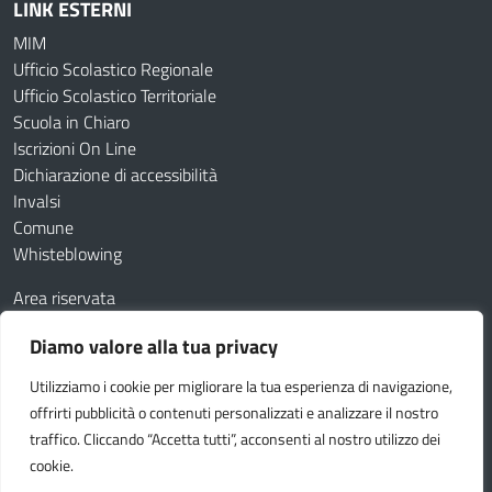
LINK ESTERNI
MIM
Ufficio Scolastico Regionale
Ufficio Scolastico Territoriale
Scuola in Chiaro
Iscrizioni On Line
Dichiarazione di accessibilità
Invalsi
Comune
Whisteblowing
Area riservata
Contatti
Diamo valore alla tua privacy
Amministrazione Trasparente
Albo online
Utilizziamo i cookie per migliorare la tua esperienza di navigazione,
Dichiarazione di accessibilità
Obiettivi di accessibilità
offrirti pubblicità o contenuti personalizzati e analizzare il nostro
Feedback
Note legali
Privacy Policy
Cookie
traffico. Cliccando “Accetta tutti”, acconsenti al nostro utilizzo dei
cookie.
Idea e progetto di Designers Italia