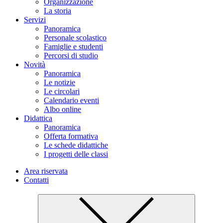
Organizzazione
La storia
Servizi
Panoramica
Personale scolastico
Famiglie e studenti
Percorsi di studio
Novità
Panoramica
Le notizie
Le circolari
Calendario eventi
Albo online
Didattica
Panoramica
Offerta formativa
Le schede didattiche
I progetti delle classi
Area riservata
Contatti