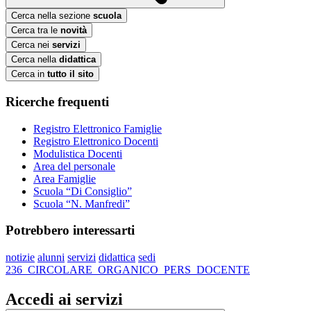
Cerca nella sezione
scuola
Cerca tra le
novità
Cerca nei
servizi
Cerca nella
didattica
Cerca in
tutto il sito
Ricerche frequenti
Registro Elettronico Famiglie
Registro Elettronico Docenti
Modulistica Docenti
Area del personale
Area Famiglie
Scuola “Di Consiglio”
Scuola “N. Manfredi”
Potrebbero interessarti
notizie
alunni
servizi
didattica
sedi
236_CIRCOLARE_ORGANICO_PERS_DOCENTE
Accedi ai servizi