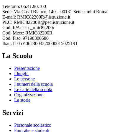
Telefono: 06.41.90.100
Sede: Via Casal Bianco, 140 – 00131 Settecamini Roma
E-mail: RMIC82200R@istruzione.it
PEC: RMIC82200R@pec.istruzione.it
Cod. IPA: istsc_rmic82200r
Cod. Mecc: RMIC82200R
Cod. Fisc: 97198300580
Iban: IT05Y0623003220000015025191
La Scuola
Presentazione
I luoghi
Le persone
I numeri della scuola
Le carte della scuola
Organizzazione
La storia
Servizi
Personale scolastico
Famiglie e studenti